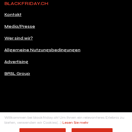
BLACKFRIDAY.CH
Kontakt
Media/Presse
Wer sind wir?
Allgemeine Nutzungsbedingungen
Advertising
BRSL Group
© 2026 Copyright blackfriday.ch
Willkommen bei blackfriday.ch! Um Ihnen ein relevanteres Erlebnis zu
Made with
♥
in Switzerland
bieten, verwenden wir Cookies(...)
Lesen Sie mehr
BRSL digital sàrl, Rue de Carouge, 24 - 1205 Genève