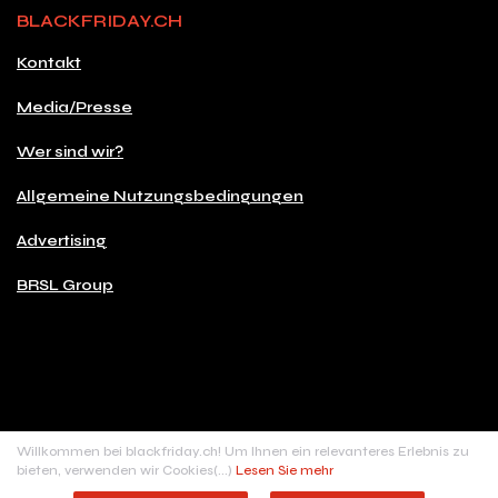
BLACKFRIDAY.CH
Kontakt
Media/Presse
Wer sind wir?
Allgemeine Nutzungsbedingungen
Advertising
BRSL Group
© 2026 Copyright blackfriday.ch
Willkommen bei blackfriday.ch! Um Ihnen ein relevanteres Erlebnis zu
Made with
♥
in Switzerland
bieten, verwenden wir Cookies(...)
Lesen Sie mehr
BRSL digital sàrl, Rue de Carouge, 24 - 1205 Genève