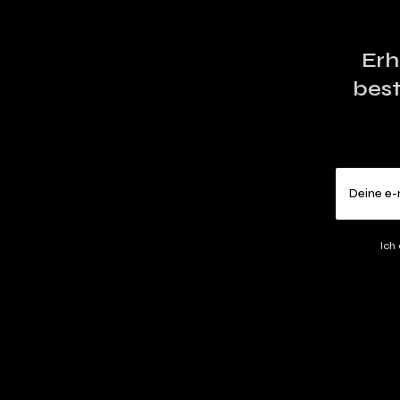
Erh
best
Ich