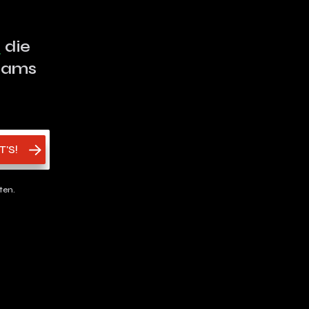
p
die
Teams
'S!
ten.