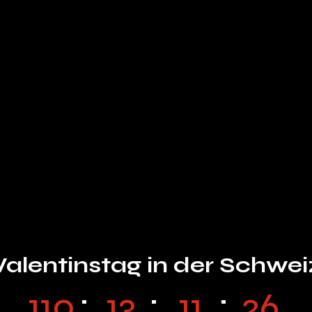
Valentinstag in der Schwei
110
13
11
25