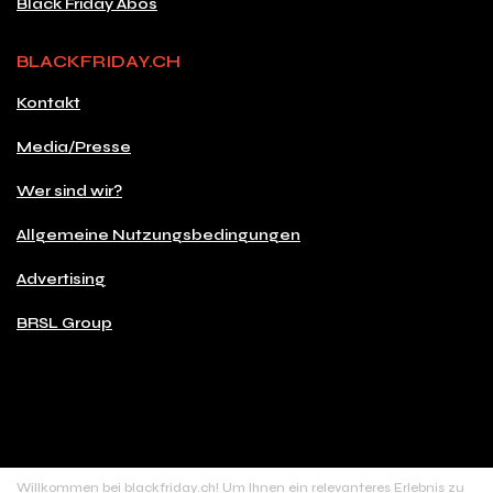
Black Friday Abos
BLACKFRIDAY.CH
Kontakt
Media/Presse
Wer sind wir?
Allgemeine Nutzungsbedingungen
Advertising
BRSL Group
© 2026 Copyright blackfriday.ch
Willkommen bei blackfriday.ch! Um Ihnen ein relevanteres Erlebnis zu