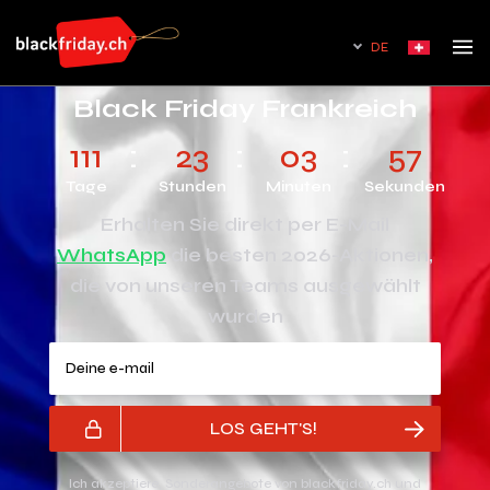
DE
Black Friday Frankreich
111
23
03
56
Tage
Stunden
Minuten
Sekunden
Erhalten Sie direkt per E-Mail
WhatsApp
die besten 2026-Aktionen,
die von unseren Teams ausgewählt
wurden
Deine e-mail
LOS GEHT'S!
Ich akzeptiere, Sonderangebote von blackfriday.ch und