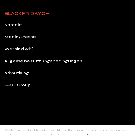
BLACKFRIDAY.CH
Kontakt
Media/Presse
Wer sind wir?
Allgemeine Nutzungsbedingungen
Advertising
BRSL Group
© 2026 Copyright blackfriday.ch
Willkommen bei blackfriday.ch! Um Ihnen ein relevanteres Erlebnis zu
Made with
♥
in Switzerland