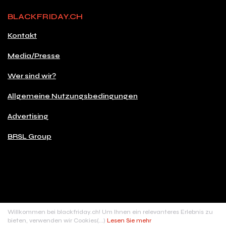
BLACKFRIDAY.CH
Kontakt
Media/Presse
Wer sind wir?
Allgemeine Nutzungsbedingungen
Advertising
BRSL Group
© 2026 Copyright blackfriday.ch
Willkommen bei blackfriday.ch! Um Ihnen ein relevanteres Erlebnis zu
Made with
♥
in Switzerland
bieten, verwenden wir Cookies(...)
Lesen Sie mehr
BRSL digital sàrl, Rue de Carouge, 24 - 1205 Genève