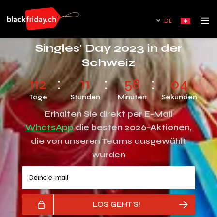
DE
Singles' Day 2023 in der
Schweiz
112
11
58
04
Tage
Stunden
Minuten
Sekunden
Erhalten Sie direkt per E-Mail
WhatsApp
die besten 2026-Aktionen,
die von unseren Teams ausgewählt
wurden
Deine e-mail
LOS GEHT'S!