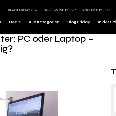
BLACK FRIDAY 2026
CYBER MONDAY 2026
SINGLES DAY 2026
s
Deals
Alle Kategorien
Blog Friday
In der S
er: PC oder Laptop –
ig?
T