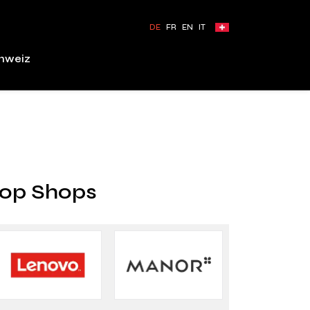
DE
FR
EN
IT
chweiz
op Shops