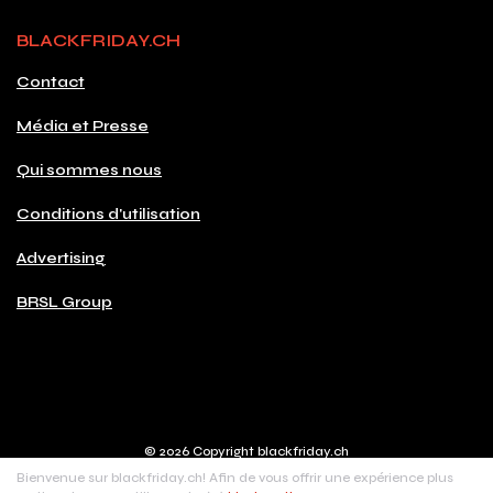
BLACKFRIDAY.CH
Contact
Média et Presse
Qui sommes nous
Conditions d'utilisation
Advertising
BRSL Group
© 2026 Copyright blackfriday.ch
Made with
♥
in Switzerland
Bienvenue sur blackfriday.ch! Afin de vous offrir une expérience plus