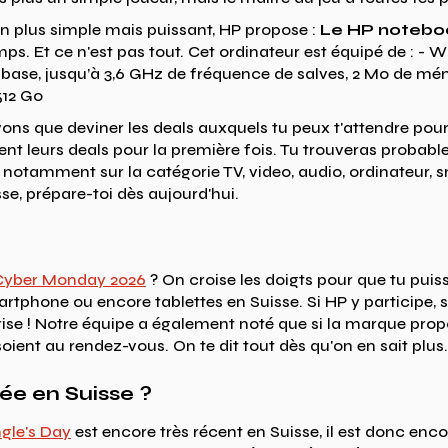
n plus simple mais puissant, HP propose :
Le HP notebo
mps. Et ce n'est pas tout. Cet ordinateur est équipé de : 
base, jusqu’à 3,6 GHz de fréquence de salves, 2 Mo de mé
512 Go
vons que deviner les deals auxquels tu peux t'attendre po
t leurs deals pour la première fois. Tu trouveras probabl
HP notamment sur la catégorie TV, video, audio, ordinateur,
se, prépare-toi dès aujourd'hui.
Cyber Monday 2026
? On croise les doigts pour que tu puis
martphone ou encore tablettes en Suisse. Si HP y participe
prise ! Notre équipe a également noté que si la marque prop
oient au rendez-vous. On te dit tout dès qu'on en sait plus.
ée en Suisse ?
ngle's Day
est encore très récent en Suisse, il est donc enco