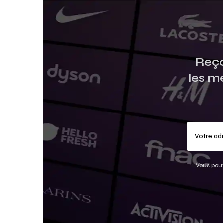
Reço
les m
Vous pouv