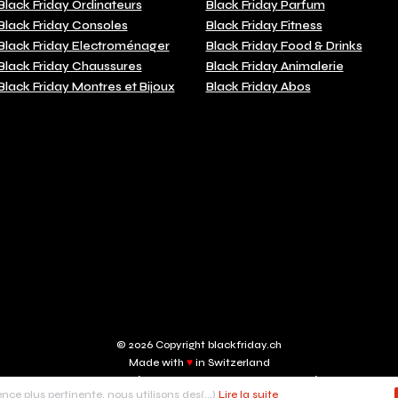
Black Friday Ordinateurs
Black Friday Parfum
Black Friday Consoles
Black Friday Fitness
Black Friday Electroménager
Black Friday Food & Drinks
Black Friday Chaussures
Black Friday Animalerie
Black Friday Montres et Bijoux
Black Friday Abos
© 2026 Copyright blackfriday.ch
Made with
♥
in Switzerland
BRSL digital sàrl, Rue de Carouge, 24 - 1205 Genève
nce plus pertinente, nous utilisons des(...)
Lire la suite