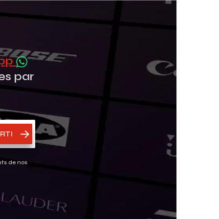
App
es par
RTI
nts de nos