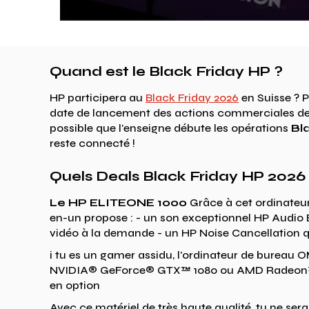
Quand est le Black Friday HP ?
HP participera au
Black Friday 2026
en Suisse ? 
date de lancement des actions commerciales de HP
possible que l'enseigne débute les opérations
Bl
reste connecté !
Quels Deals Black Friday HP 2026 
Le HP ELITEONE 1000
Grâce à cet ordinateur
en-un propose : - un son exceptionnel HP Audio
vidéo à la demande - un HP Noise Cancellation qu
i tu es un gamer assidu, l'ordinateur de bureau O
NVIDIA® GeForce® GTX™ 1080 ou AMD Radeon™ sé
en option
Avec ce matériel de très haute qualité, tu ne seras