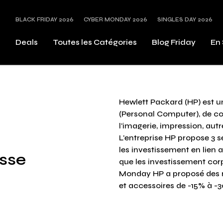
BLACK FRIDAY 2026
CYBER MONDAY 2026
SINGLES DAY 2026
s
Deals
Toutes les Catégories
Blog Friday
En 
Hewlett Packard (HP) est u
(Personal Computer), de c
l'imagerie, impression, aut
L'entreprise HP propose 3 
les investissement en lien a
isse
que les investissement corp
Monday HP a proposé des r
et accessoires de -15% à -