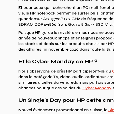
Et pour ceux qui recherchent un PC multifonctio
vie, le HP notebook permet de surfer plus longte
quadricœur A12-9720P (2,7 GHz de fréquence de 
SDRAM DDR4-1866 (1 x 4 Go, 1 x 8 Go) - SSD M.2 
Puisque HP garde le mystère entier, nous ne pou
année de nouveaux shops et enseignes proposaien
les stocks et deals sur les produits choisis par 
des affaires fin novembre 2026 dans toute la Suis
Et le Cyber Monday de HP ?
Nous observons de près HP, participeront-ils au
dans la catégorie TV, vidéo, audio, ordinateur, s
similaires à celles du vendredi, mais parfois sur
chances pour que des soldes du
Cyber Monday
s
Un Single's Day pour HP cette ann
Nouvel événement promotionnel en Suisse, le
Si