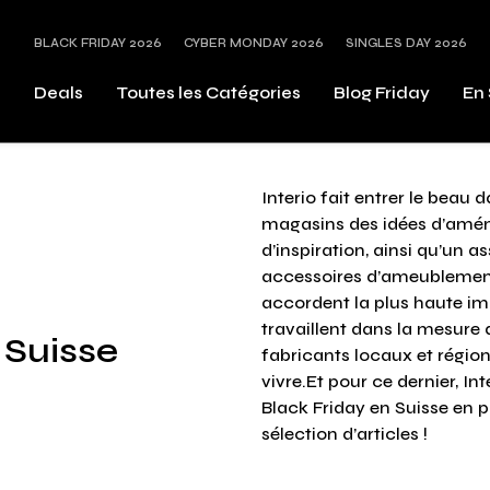
BLACK FRIDAY 2026
CYBER MONDAY 2026
SINGLES DAY 2026
s
Deals
Toutes les Catégories
Blog Friday
En 
Interio fait entrer le beau 
magasins des idées d’amén
d’inspiration, ainsi qu’un a
accessoires d’ameublement. I
accordent la plus haute imp
travaillent dans la mesure 
 Suisse
fabricants locaux et régiona
vivre.Et pour ce dernier, In
Black Friday en Suisse en 
sélection d’articles !