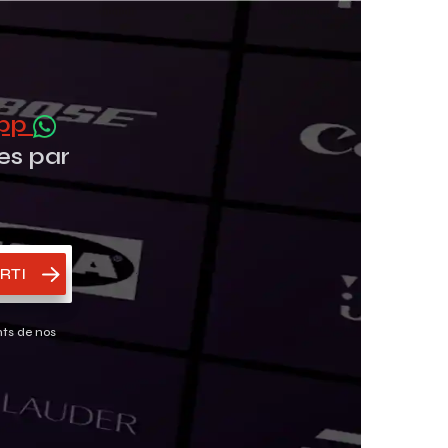
App
es par
RTI
nts de nos