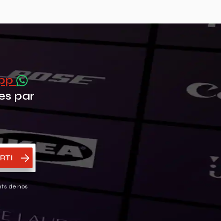
App
es par
RTI
nts de nos