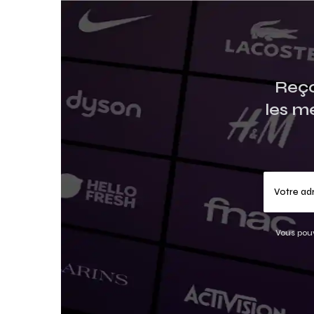
Reço
les m
Vous pouv