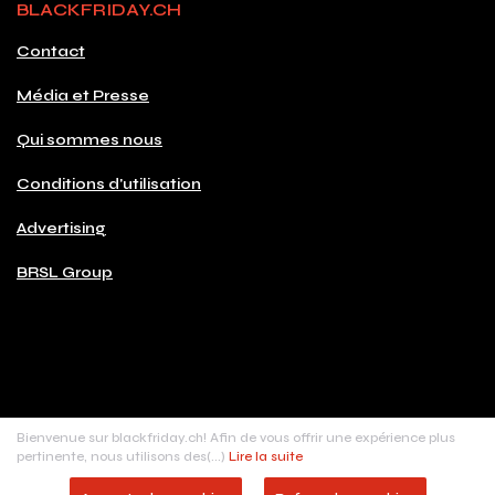
BLACKFRIDAY.CH
Contact
Média et Presse
Qui sommes nous
Conditions d'utilisation
Advertising
BRSL Group
© 2026 Copyright blackfriday.ch
Bienvenue sur blackfriday.ch! Afin de vous offrir une expérience plus
Made with
♥
in Switzerland
pertinente, nous utilisons des(...)
Lire la suite
BRSL digital sàrl, Rue de Carouge, 24 - 1205 Genève