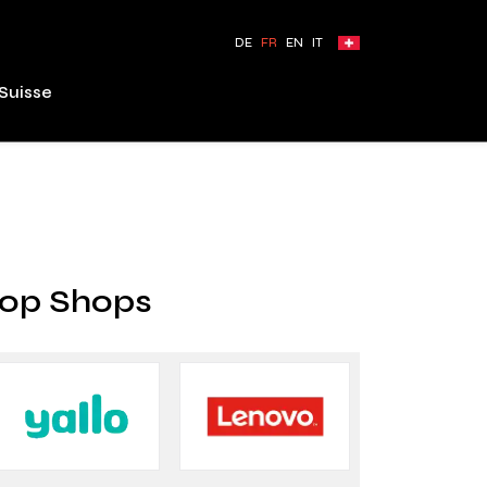
DE
FR
EN
IT
Suisse
op Shops