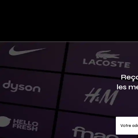
Reço
les m