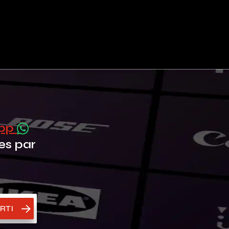
App
es par
RTI