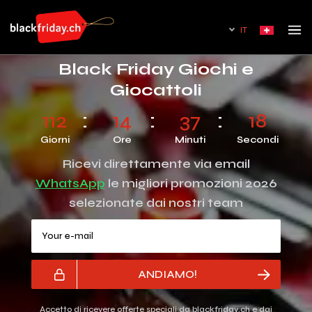
IT
Black Friday Giochi e
Giocattoli
112
14
37
17
Giorni
Ore
Minuti
Secondi
Ricevi direttamente via email
WhatsApp
le migliori promozioni 2026
selezionate dai nostri team
Your e-mail
ANDIAMO!
Accetto di ricevere offerte speciali da blackfriday.ch e dai