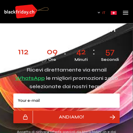
IT
Black Friday Television in
Svizzera
112
09
42
57
Giorni
Ore
Minuti
Secondi
Ricevi direttamente via email
WhatsApp
le migliori promozioni 2026
selezionate dai nostri team
Your e-mail
ANDIAMO!
Accetto di ricevere offerte speciali da blackfriday.ch e dai