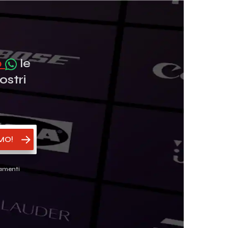
p
le
ostri
MO!
gamenti