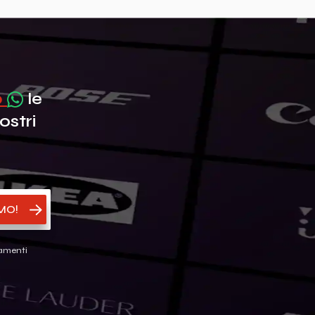
p
le
ostri
MO!
gamenti