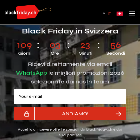
IT
Black Friday in Svizzera
109
03
23
55
Giorni
Ore
Minuti
Secondi
Ricevi direttamente via email
WhatsApp
le migliori promozioni 2026
selezionate dai nostri team
Your e-mail
ANDIAMO!
Accetto di ricevere offerte speciali da blackfriday.ch e dai
suoi partner.