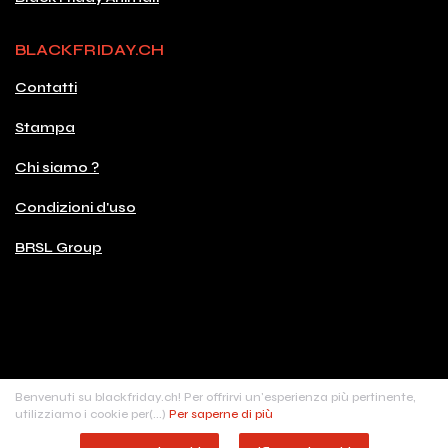
BLACKFRIDAY.CH
Contatti
Stampa
Chi siamo ?
Condizioni d'uso
BRSL Group
© 2026 Copyright blackfriday.ch
Benvenuti su blackfriday.ch! Per offrirvi un'esperienza più pertinente,
Made with
♥
in Switzerland
utilizziamo i cookie per(...)
Per saperne di più
BRSL digital sàrl, Rue de Carouge, 24 - 1205 Genève