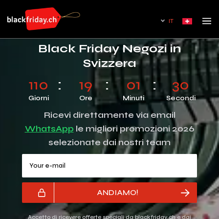
IT
Black Friday Negozi in
Svizzera
110
19
01
29
Giorni
Ore
Minuti
Secondi
Ricevi direttamente via email
WhatsApp
le migliori promozioni 2026
selezionate dai nostri team
Your e-mail
ANDIAMO!
Accetto di ricevere offerte speciali da blackfriday.ch e dai