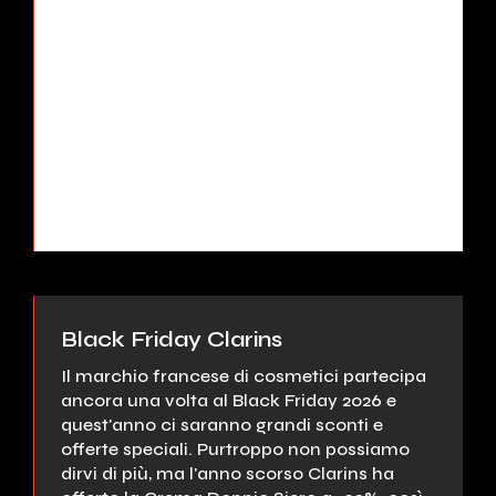
La grande catena di negozi tedesca
specializzata in elettronica ed
elettrodomestici, sta pianificando affari che
non si sospetta!
Smartphone
,
TV
,
elettrodomestici, hi-fi,
gaming
o addirittura
benessere… gli sconti e le promozioni
postati da MediaMarkt per il
Black Friday
Svizzera 2026
saranno davvero
imperdibili.
Black Friday Clarins
Il marchio francese di cosmetici partecipa
ancora una volta al Black Friday 2026 e
quest'anno ci saranno grandi sconti e
offerte speciali. Purtroppo non possiamo
dirvi di più, ma l'anno scorso Clarins ha