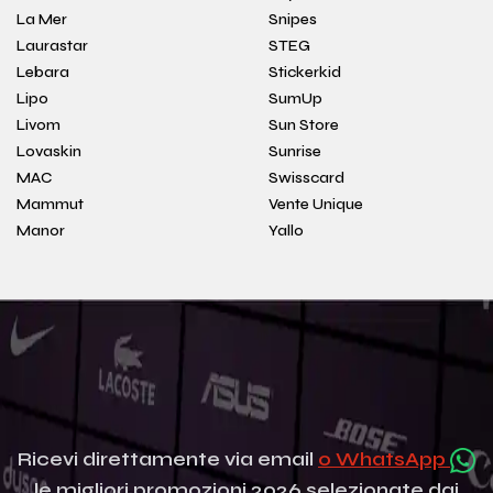
La Mer
Snipes
Laurastar
STEG
Lebara
Stickerkid
Lipo
SumUp
Livom
Sun Store
Lovaskin
Sunrise
MAC
Swisscard
Mammut
Vente Unique
Manor
Yallo
Ricevi direttamente via email
o WhatsApp
le migliori promozioni 2026 selezionate dai