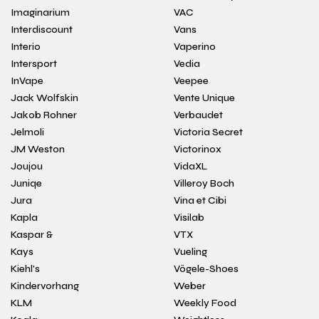
Imaginarium
VAC
Interdiscount
Vans
Interio
Vaperino
Intersport
Vedia
InVape
Veepee
Jack Wolfskin
Vente Unique
Jakob Rohner
Verbaudet
Jelmoli
Victoria Secret
JM Weston
Victorinox
Joujou
VidaXL
Juniqe
Villeroy Boch
Jura
Vina et Cibi
Kapla
Visilab
Kaspar &
VTX
Kays
Vueling
Kiehl's
Vögele-Shoes
Kindervorhang
Weber
KLM
Weekly Food