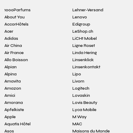
1000Parfums
Lehner-Versand
About You
Lenovo
AccorHôtels
Edigroup
Acer
LeShop.ch
Adidas
LiCHt Mobel
Air China
Ligne Roset
Air France
Linda Hering
Allo Boisson
Linsenklick
Alpian
Linsenkontakt
Alpina
Lipo
Amavita
Livom
Amazon
Logitech
Amici
Lovaskin
Amorana
Lovis Beauty
Apfelkiste
Lyca Mobile
Apple
M Way
Aquatis Hôtel
MAC
Asos
Maisons du Monde