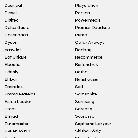
Desigual
Playstation
Diesel
Portion
Digitec
Powermeals
Dolce Gusto
Premier Deadsea
Dosenbach
Puma
Dyson
Qatar Airways
easyJet
Radbag
Eat Unique
Recommerce
Eboutic
Reifendirekt
Edenly
Rotho
Elfbar
Rutishauser
Emirates
Salt
Emma Matelas
Samsonite
Estee Lauder
Samsung
Etam
Sarenza
Etihad
Scarosso
Euromaster
Septième Largeur
EVENSWISS
Shisha König