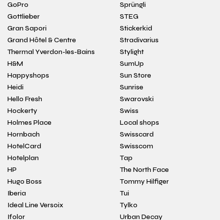
GoPro
Sprüngli
Gottlieber
STEG
Gran Sapori
Stickerkid
Grand Hôtel & Centre
Stradivarius
Thermal Yverdon-les-Bains
Stylight
H&M
SumUp
Happyshops
Sun Store
Heidi
Sunrise
Hello Fresh
Swarovski
Hockerty
Swiss
Holmes Place
Local shops
Hornbach
Swisscard
HotelCard
Swisscom
Hotelplan
Tap
HP
The North Face
Hugo Boss
Tommy Hilfiger
Iberia
Tui
Ideal Line Versoix
Tylko
Ifolor
Urban Decay