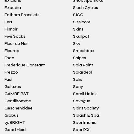
Ex Libris
Shop Apotheke
Expedia
Siech Cycles
Fathom Bracelets
SIGG
Fert
Sissicore
Finnair
Skins
Five Socks
Skullpot
Fleur de Nuit
Sky
Fleurop
Smashbox
Fnac
Snipes
Frederique Constant
Sola Point
Frezzo
Solardeal
Fust
Solis
Galaxus
Sony
GAMRFIRST
Sorell Hotels
Gentilhomme
Sovogue
Geschenkidee
Spirit Society
Globus
Splash E Spa
goBRIGHT
Sportmania
Good Heidi
SportXX