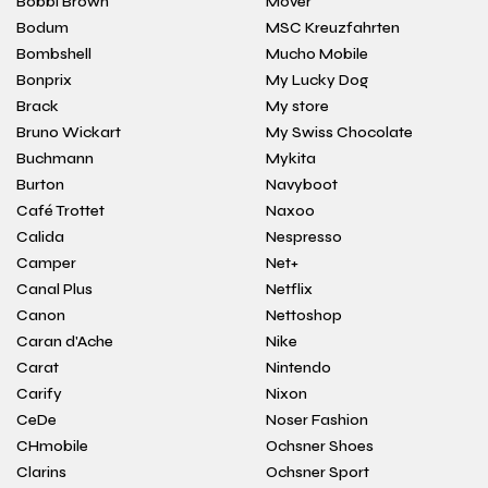
Bobbi Brown
Mover
Bodum
MSC Kreuzfahrten
Bombshell
Mucho Mobile
Bonprix
My Lucky Dog
Brack
My store
Bruno Wickart
My Swiss Chocolate
Buchmann
Mykita
Burton
Navyboot
Café Trottet
Naxoo
Calida
Nespresso
Camper
Net+
Canal Plus
Netflix
Canon
Nettoshop
Caran d'Ache
Nike
Carat
Nintendo
Carify
Nixon
CeDe
Noser Fashion
CHmobile
Ochsner Shoes
Clarins
Ochsner Sport