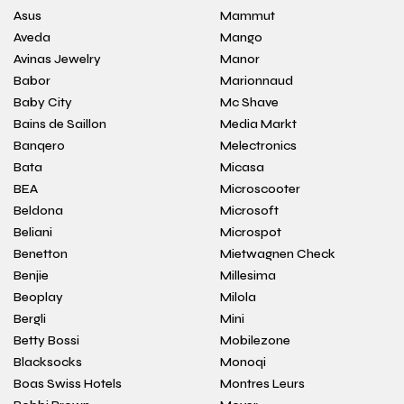
Asus
Mammut
Aveda
Mango
Avinas Jewelry
Manor
Babor
Marionnaud
Baby City
Mc Shave
Bains de Saillon
Media Markt
Banqero
Melectronics
Bata
Micasa
BEA
Microscooter
Beldona
Microsoft
Beliani
Microspot
Benetton
Mietwagnen Check
Benjie
Millesima
Beoplay
Milola
Bergli
Mini
Betty Bossi
Mobilezone
Blacksocks
Monoqi
Boas Swiss Hotels
Montres Leurs