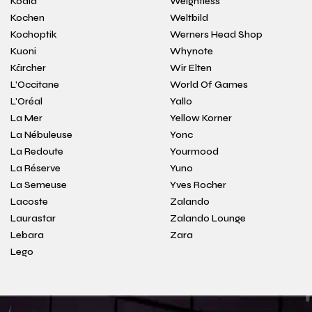
Koala
Weightless
Kochen
Weltbild
Kochoptik
Werners Head Shop
Kuoni
Whynote
Kärcher
Wir Elten
L'Occitane
World Of Games
L'Oréal
Yallo
La Mer
Yellow Korner
La Nébuleuse
Yonc
La Redoute
Yourmood
La Réserve
Yuno
La Semeuse
Yves Rocher
Lacoste
Zalando
Laurastar
Zalando Lounge
Lebara
Zara
Lego