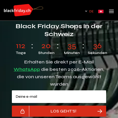
DE
Black Friday Shops in der
Schweiz
112
20
35
35
Tage
Stunden
Minuten
Sekunden
Erhalten Sie direkt per E-Mail
WhatsApp
die besten 2026-Aktionen,
die von unseren Teams ausgewählt
wurden
Deine e-mail
LOS GEHT'S!