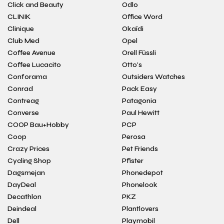
Click and Beauty
Odlo
CLINIK
Office Word
Clinique
Okaïdi
Club Med
Opel
Coffee Avenue
Orell Füssli
Coffee Lucacito
Otto's
Conforama
Outsiders Watches
Conrad
Pack Easy
Contreag
Patagonia
Converse
Paul Hewitt
COOP Bau+Hobby
PCP
Coop
Perosa
Crazy Prices
Pet Friends
Cycling Shop
Pfister
Dagsmejan
Phonedepot
DayDeal
Phonelook
Decathlon
PKZ
Deindeal
Plantlovers
Dell
Playmobil